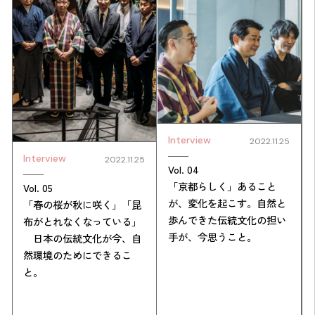
Interview
2022.11.25
Simulation
Interview
2022.11.25
Vol. 04
「京都らしく」あること
Vol. 05
CO₂削減効果を測る
が、変化を起こす。自然と
「春の桜が秋に咲く」「昆
歩んできた伝統文化の担い
布がとれなくなっている」
手が、今思うこと。
日本の伝統文化が今、自
Action list
然環境のためにできるこ
と。
アクションリスト