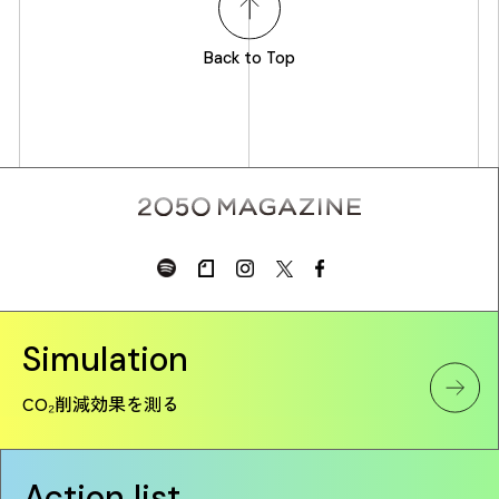
Back to Top
Simulation
CO₂削減効果を測る
Action list