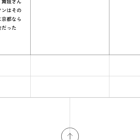
、舞妓さん
ソンはその
に京都なら
会だった