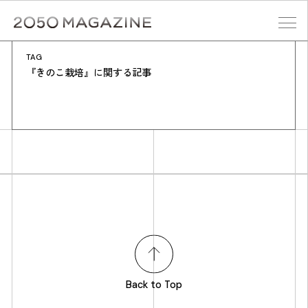
Skip
to
content
TAG
検索する
『きのこ栽培』に関する記事
Back to Top