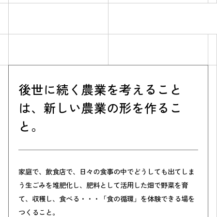
後世に続く農業を考えること
は、新しい農業の形を作るこ
Simulation
と。
CO₂削減効果を測る
家庭で、飲食店で、日々の食事の中でどうしても出てしま
Action list
う生ごみを堆肥化し、肥料として活用した畑で野菜を育
アクションリスト
て、収穫し、食べる・・・「食の循環」を体験できる場を
つくること。