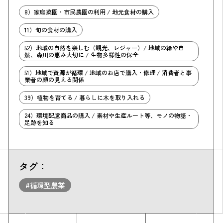
8）家庭菜園・市民農園の利用 / 地元食材の購入
11）旬の食材の購入
52）地域の自然を楽しむ（観光、レジャー）/ 地域の緑や自
然、森川の恵み大切に / 生物多様性の保全
51）地域で資源が循環 / 地域のお店で購入・修理 / 消費者と事
業者の顔の見える関係
39）植物を育てる / 暮らしに木を取り入れる
24）環境配慮商品の購入 / 素材や生産ルート等、モノの物語・
足跡を知る
タグ：
#循環型農業