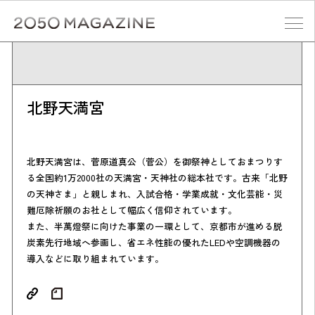
Skip
to
content
検索する
北野天満宮
北野天満宮は、菅原道真公（菅公）を御祭神としておまつりす
る全国約1万2000社の天満宮・天神社の総本社です。古来「北野
の天神さま」と親しまれ、入試合格・学業成就・文化芸能・災
難厄除祈願のお社として幅広く信仰されています。
また、半萬燈祭に向けた事業の一環として、京都市が進める脱
炭素先行地域へ参画し、省エネ性能の優れたLEDや空調機器の
導入などに取り組まれています。