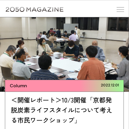
Skip
to
content
検索する
Column
2022.12.01
＜開催レポート＞10/3開催「京都発
脱炭素ライフスタイルについて考え
る市民ワークショップ」