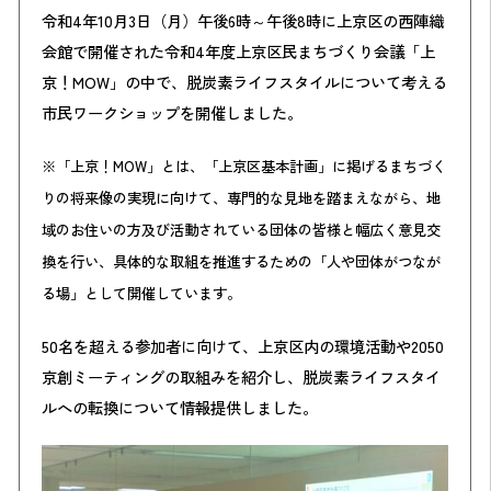
令和
4
年
10
月
3
日（月）午後
6
時～午後
8
時に上京区の西陣織
会館で開催された令和
4
年度上京区民まちづくり会議「上
京！
MOW
」の中で、脱炭素ライフスタイルについて考える
市民ワークショップを開催しました。
※「上京！
MOW
」とは、「上京区基本計画」に掲げるまちづく
りの将来像の実現に向けて、専門的な見地を踏まえながら、地
域のお住いの方及び活動されている団体の皆様と幅広く意見交
換を行い、具体的な取組を推進するための「人や団体がつなが
る場」として開催しています。
50
名を超える参加者に向けて、上京区内の環境活動や
2050
京創ミーティングの取組みを紹介し、脱炭素ライフスタイ
ルへの転換について情報提供しました。