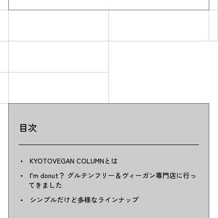
Simulation
目次
CO₂削減効果を測る
KYOTOVEGAN COLUMNとは
Action list
I’m donut？ グルテンフリー＆ヴィーガン専門店に行っ
てきました
アクションリスト
シンプルだけど多様なラインナップ