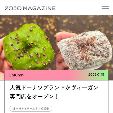
Skip
to
content
検索する
Column
2026.01.15
人気ドーナツブランドがヴィーガン
専門店をオープン！
オーガナイザーおすすめ記事