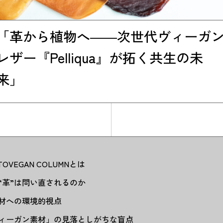
「革から植物へ――次世代ヴィーガ
レザー『Pelliqua』が拓く共生の未
来」
TOVEGAN COLUMNとは
“革”は問い直されるのか
材への環境的視点
ィーガン素材」の見落としがちな盲点