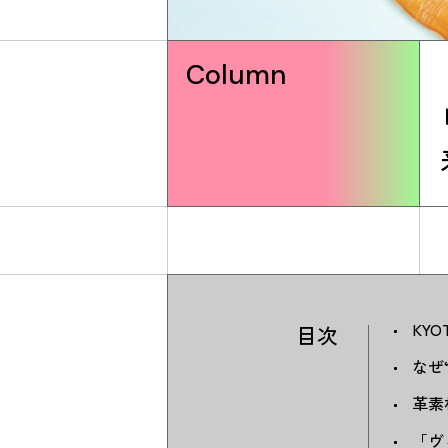
Column
KYO
目次
なぜ
革素
「ヴ