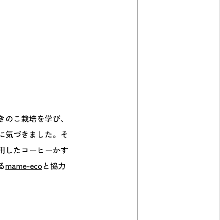
きのこ栽培を学び、
に気づきました。そ
用したコーヒーかす
る
mame-eco
と協力