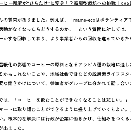
s】コーヒー残渣が“ひらたけ”に変身！？循環型栽培への挑戦｜KB
んの質問がありました。例えば、「
mame-eco
はボランティア
活動がなくなったらどうするのか。」という質問に対しては、
ーかすを回収しており、より事業者からの回収を進めていきた
は、温暖化の影響でコーヒーの原料となるアラビカ種の栽培に適
るかもしれないことや、地域社会で食などの脱炭素ライフスタ
要な働きかけについて、参加者がグループに分かれて話し合い
では、「コーヒーを飲むことができなくなることは悲しい。」
マートに取り組むことができるように盛り上げていくとよい。
い。根本的な解決には行政が企業に働きかけ、仕組みをつくる
が出ました。