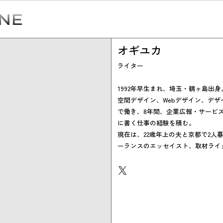
オギユカ
ライター
1992年早生まれ、埼玉・鶴ヶ島出身
空間デザイン、Webデザイン、デザ
Simulation
で働き、8年間、企業広報・サービ
に書く仕事の経験を積む。
CO₂削減効果を測る
現在は、22歳年上の夫と京都で2人
ーランスのエッセイスト、取材ライ
Action list
アクションリスト