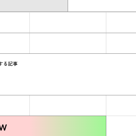
する記事
ew