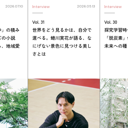
Interview
2026.05.13
Interview
2026.07.10
Vol. 31
Vol. 30
世界をどう見るかは、自分で
探究学習時
歩」の積み
選べる。蜷川実花が語る、な
「脱炭素」
ズの小説
にげない景色に見つける美し
未来への種
る、地域愛
さとは