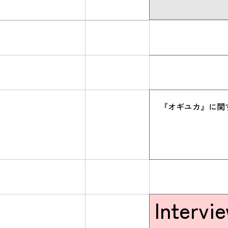
『オギユカ』に関
Intervi