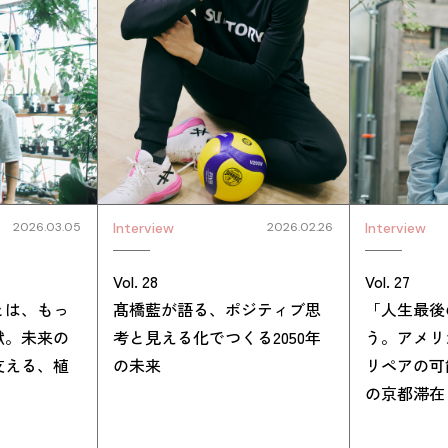
2026.03.05
Interview
2026.02.26
Interview
Vol. 28
Vol. 27
とは、もっ
髙橋藍が語る、ポジティブ思
「人生最後
献。未来の
考と見える化でつくる2050年
う。アメリ
支える、植
の未来
リペアの可
の京都滞在